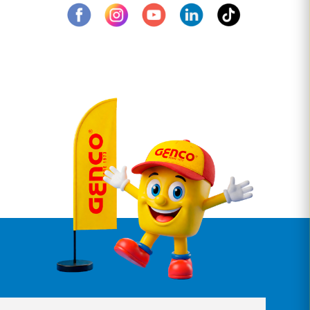
©
®
Copyright
GENCO
| Todos Direitos Reservados