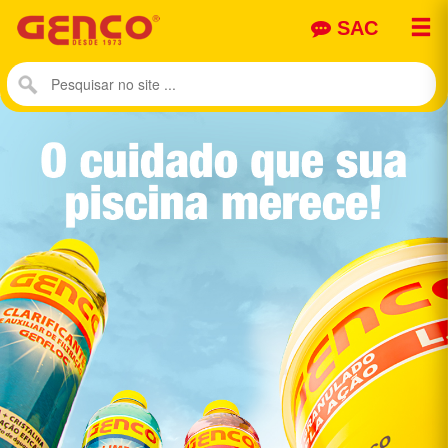

SAC