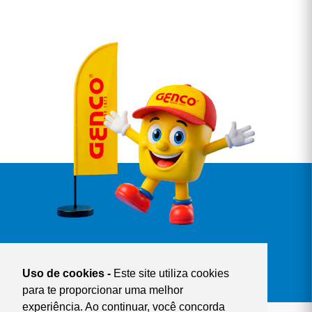
©
®
Copyright
GENCO
| Todos Direitos Reservados
Rua Santana de Ipanema, 262 - Cumbica
Uso de cookies -
Este site utiliza cookies
Guarulhos - SP - Cep 07220-010
para te proporcionar uma melhor
(11) 2146-2146 | sac@genco.com.br
experiência. Ao continuar, você concorda